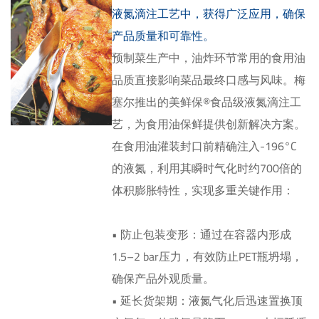
液氮滴注工艺中，获得广泛应用，确保
产品质量和可靠性。
预制菜生产中，油炸环节常用的食用油
品质直接影响菜品最终口感与风味。梅
塞尔推出的美鲜保®食品级液氮滴注工
艺，为食用油保鲜提供创新解决方案。
在食用油灌装封口前精确注入-196°C
的液氮，利用其瞬时气化时约700倍的
体积膨胀特性，实现多重关键作用：
• 防止包装变形：通过在容器内形成
1.5–2 bar压力，有效防止PET瓶坍塌，
确保产品外观质量。
• 延长货架期：液氮气化后迅速置换顶