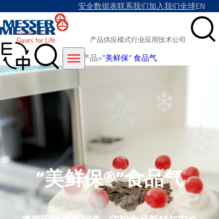
安全数据表
联系我们
加入我们
全球
EN
产品
供应模式
行业
应用技术
公司
首页
>
产品
>
”美鲜保“ 食品气
“美鲜保®”食品气