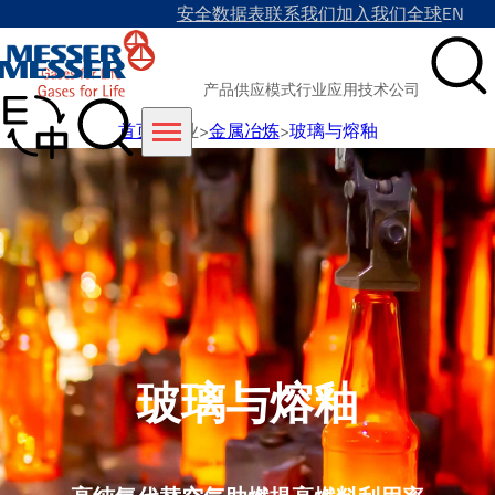
安全数据表
联系我们
加入我们
全球
EN
产品
供应模式
行业
应用技术
公司
首页
>
行业
>
金属冶炼
>
玻璃与熔釉
玻璃与熔釉