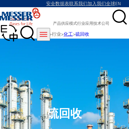
安全数据表
联系我们
加入我们
全球
EN
产品
供应模式
行业
应用技术
公司
首页
>
行业
>
化工
>
硫回收
硫回收