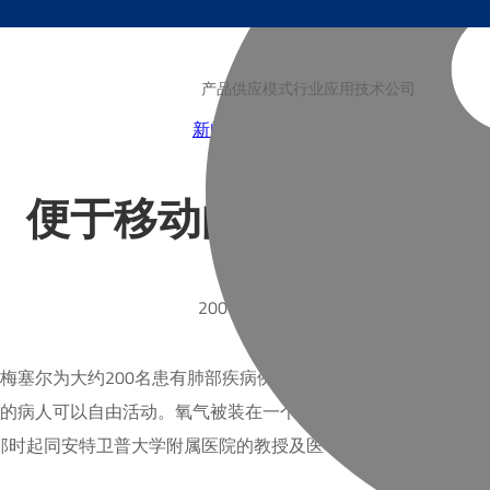
产品
供应模式
行业
应用技术
公司
新闻
博客
视频
便于移动的家庭医用氧
2007-06-20
塞尔为大约200名患有肺部疾病例如慢性阻塞性支气管炎，以
x”装置的病人可以自由活动。氧气被装在一个便于使用的两升钢瓶内
，并从那时起同安特卫普大学附属医院的教授及医学专家一起对这一