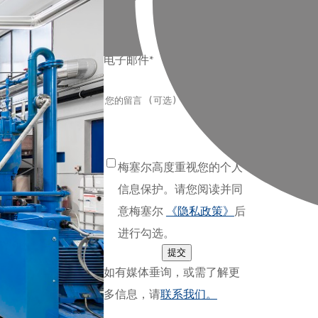
公司
电子邮件*
梅塞尔高度重视您的个人
信息保护。请您阅读并同
意梅塞尔
《隐私政策》
后
进行勾选。
提交
如有媒体垂询，或需了解更
多信息，请
联系我们。