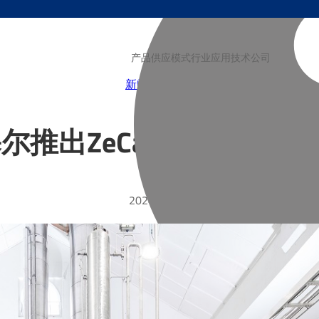
产品
供应模式
行业
应用技术
公司
新闻
博客
视频
尔推出ZeCarb “碳捕集即
2024-05-06